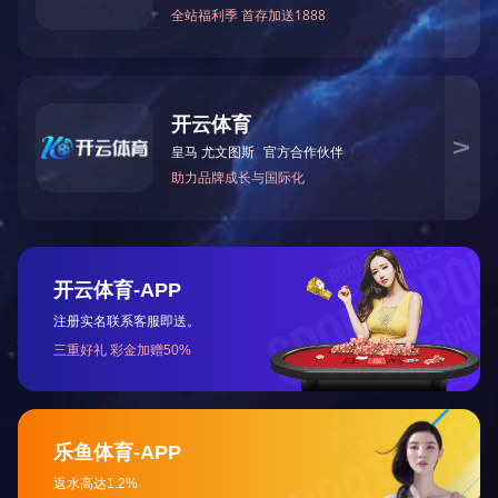
上一篇：没有了
下一篇：海口星华房地产开发有限公司
返回
走进星华
集团简介
旗下公司
发展历程
集团荣誉
星华动态
集团新闻
媒体报道
企业文化
文化理念
精彩活动
星华故事
投资产业