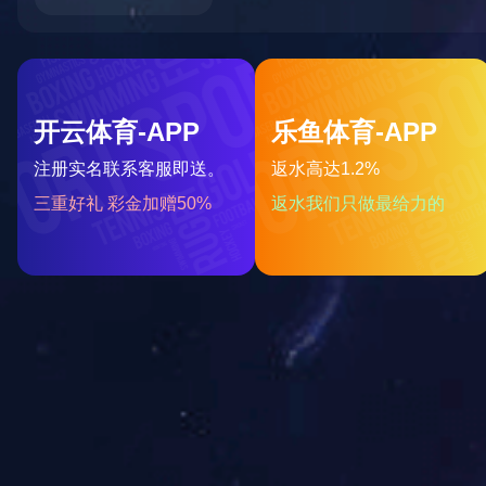
海南物业公司成立了抗台风应急小组留守小区，加强巡逻
圈等多种渠道，第一时间向业主发布台风预警信息及防范指南
在台风“摩羯”登陆的关键节点，星华集团一线物业人紧绷
在经历超强台风“摩羯“狂风暴雨的袭击后，海南地产公
程排水良好，各种园区配套设施损伤较小，甚至连户外电动车