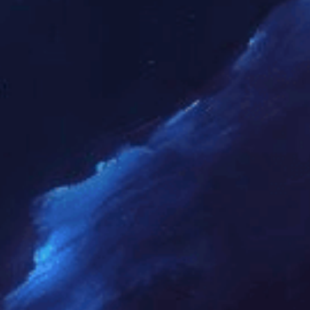
管廊实验地区，电线、电缆、水管均铺设在地下，城市排水管网