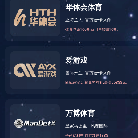
新闻动态
集团新闻
集团新闻
媒体报道
超强台风过境｜星华用实际守护家园
浏览次数：24045次
发布时间：2024-09-09 10:15:14
今年第11号台风“摩羯”（超强台风级）的中心已于9月6日
秒），中心最低气压为915百帕。台风“摩羯”成为登陆我国的
面对严峻的天气挑战，星华集团旗下海南地产公司及物业
房、生活水泵房、配电房、消防水泵房、发电机房及地下室集