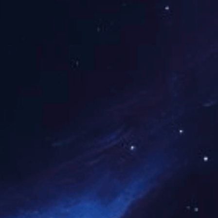
随着“摩羯”超强台风的影响逐渐减弱，海南地产公司与
除树木及垃圾，迅速排查可能存在隐患的高空坠物，确保电梯
虽狂风暴雨肆虐，困难重重，同时还有很多地方做的不够
海南加油！我们一起努力，让美丽家园重现光彩！