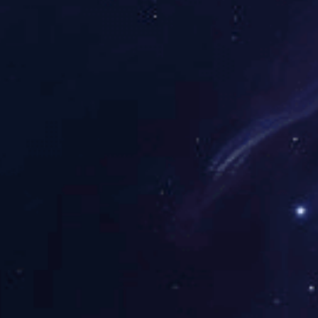
星华集团旗下海南地产项目地处海口市西海岸五源河片区
设施完善，哪怕“摩羯”这样的超强台风，也能有效地保障居民