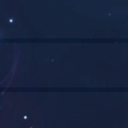
下午16点20分前后在海南省文昌市沿海登陆并随之进入海口市。
最强秋台。
01坚守无畏 全力应对
公司迅速行动，启动防台防汛应急措施，包括对室外排水排污全
水坑潜水泵等设备运行检查。