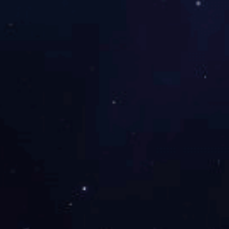
文旅运营与融合
城市更新与改造
美丽乡村与赋能
人才招聘
人才理念
招聘职位
星华在线
意见反馈
联系我们
联系我们
地址：海口市海秀中路51-1号星华大厦20层
电话：0898-66766228
手机版网站
友情链接