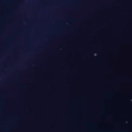
重建美好家园
23年终总结表彰大会暨2024年迎新盛典精彩回顾