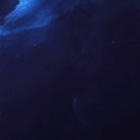
LAB近日盛大开业
通线上线下，探索出跨境电商更多的可能性？星华集
格里拉大酒店隆重举行。海南星华集团常务副总裁孙增辉、