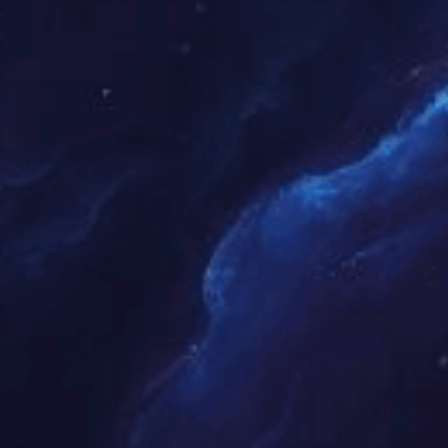
境贸易新领域 ——跨境零售体验店ZIP 
零售的天下。传统跨境电商如何与新零售完美融合，打
0日，星华集团携手洋葱集团战...
LL星茂购物中心招商签约会盛大启幕
团S+MALL星茂购物中心招商启动会暨签约会在海口香
巨幕影城全国开发总经理秦...