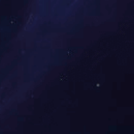
星华集团端午节送温暖爱心活动圆满完成
端午节来临之际，海南星华集团组织爱心慰问工作队，前
入心”为主题的送温暖爱心公益活动...