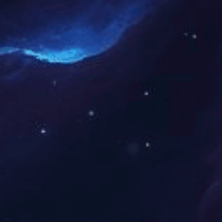
“星华随行，温暖入心”——海南
2020年6月24日，值此中国传统佳节
椰子寨、棉坡村委会，开展“星华随行，温暖
READ MORE
首页
上一页
1
2
3
4
下一页
末页
走进星华
集团简介
旗下公司
发展历程
集团荣誉
星华动态
集团新闻
媒体报道