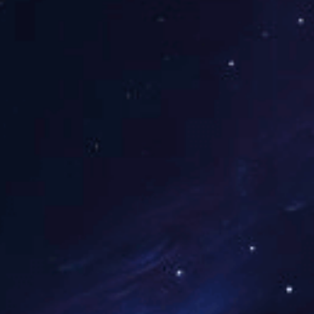
READ MORE
星华集团与洋葱集团携手战略布局跨
导语马云曾说：电子商务已死，未来是新
团携手洋葱集团迈出了重要的一步。 11月2
READ MORE
星华盛起，蝶变时代 海口S+MA
导语 2020年10月29日，海南星华集
海南星华实业集团常务副总经理王晓帅、华夏
READ MORE