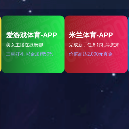
团2022年度工作总结暨表彰大会圆满结束
，以“砥砺奋发，勇毅前行”为主题的集团2022年度工
0余人应邀出...
家4A级旅游景区！
评为 国家4A级旅游景区 8月16日，海南省旅游资
区位于海南省琼海...
圆满举行