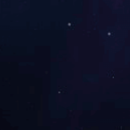
企业文化
文化理念
精彩活动
星华故事
投资产业
文旅运营与融合
城市更新与改造
美丽乡村与赋能
人才招聘
人才理念
招聘职位
星华在线
意见反馈
联系我们
联系我们
地址：海口市海秀中路51-1号星华大厦20层