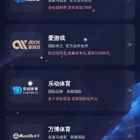
走进星华
集团简介
旗下公司
发展历程
集团荣誉
星华动态
集团新闻
媒体报道
企业文化
文化理念
精彩活动
星华故事
投资产业
文旅运营与融合
城市更新与改造
美丽乡村与赋能