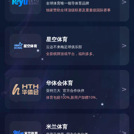
美丽乡村与赋能
星华佳园
星华佳园项目位于繁华的西沙路，项目紧贴龙华区及美兰
区的中心配套，是海口市四大商圈的汇集地，立体路网可以在
20分钟内快速通达海口市任何一个角落。项目周边生活圈成
熟，生活配套完善，各大银行、超市、医院皆有，10分钟内满
足住户的所有生活需求，2015年秋季已被划入毗邻的九中、28
小学区范围。
项目总占地8567.68㎡，总建筑40554.87㎡，共232户，以
面积为68—158平米的2F、3F户型为主，有少量的复式，并已
于2014年11月竣工。温馨精致的居住空间，繁华宁静随心切
换，发展潜力无可限量。