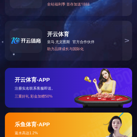
人才招聘
人才理念
招聘职位
星华在线
意见反馈
联系我们
联系我们
地址：海口市海秀中路51-1号星华大厦20层
电话：0898-66766228
手机版网站
友情链接
LINK