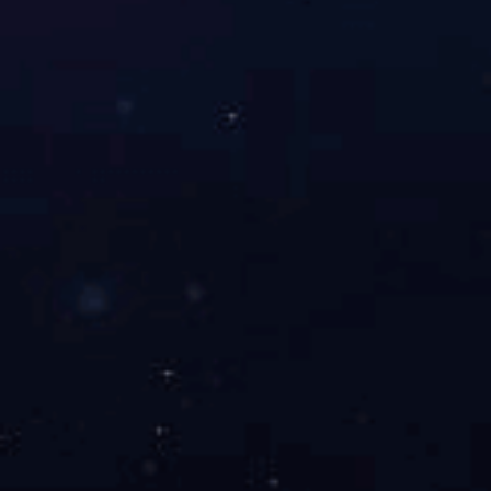
招聘职位
星华在线
意见反馈
联系我们
联系我们
地址：海口市海秀中路51-1号星华大厦20层
电话：0898-66766228
手机版网站
友情链接
LINK
三亚亚龙湾星华套房假日酒店
三亚星华旅游开发有限公司