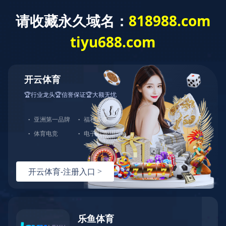
云开体育-云开体育（中国）
走进星华
集团简介
旗下公司
发展历程
集团荣誉
新闻动态
集团新闻
媒体报道
企业文化
文化理念
精彩活动
星华故事
投资产业
文旅运营与融合
城市更新与改造
美丽乡村与赋能
社会公益
人才招聘
人才理念
招聘职位
星籍会
星华在线
意见反馈
联系我们
企业文化